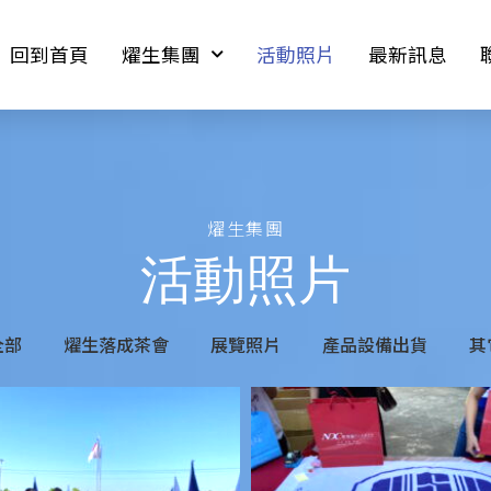
回到首頁
燿生集團
活動照片
最新訊息
燿生集團
活動照片
全部
燿生落成茶會
展覽照片
產品設備出貨
其