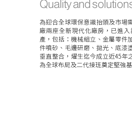
Quality and solutio
為迎合全球環保意識抬頭及市場
廠兩座全新現代化廠房，已進入
產，包括：機械組立、金屬零件
件噴砂、毛邊研磨、拋光、底漆
垂直整合，燿生迄今成立近45年
為全球布局及二代接班奠定堅強
Chinese ver
Learn More