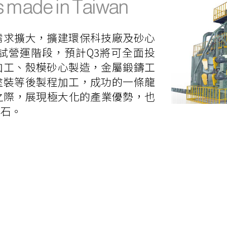
ns made in Taiwan
需求擴大，擴建環保科技廠及砂心
試營運階段，預計Q3將可全面投
加工、殼模砂心製造，金屬鍛鑄工
塗裝等後製程加工，成功的一條龍
之際，展現極大化的產業優勢，也
基石。
sion of the image video