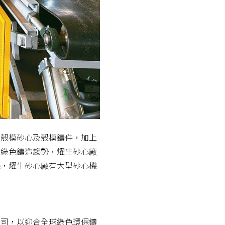
業殼模砂心及殼模鑄件，加上
合綠色鑄造趨勢，燿生砂心廠
心機，燿生砂心廠有大型砂心機
公司，以迎合全球綠色環保鑄