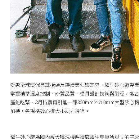
受惠全球環保意識抬頭及鑄造業旺盛需求，燿生砂心廠專
掌握精準溫度控制、砂質品質、模具設計技術與製程，迎
產能吃緊，8月持續再引進一部800mm×700mm大型砂
加持，各規格砂心模大小尺寸通吃。
燿生砂心廠為國內最大噴洗機製造廠燿生集團所設立的子