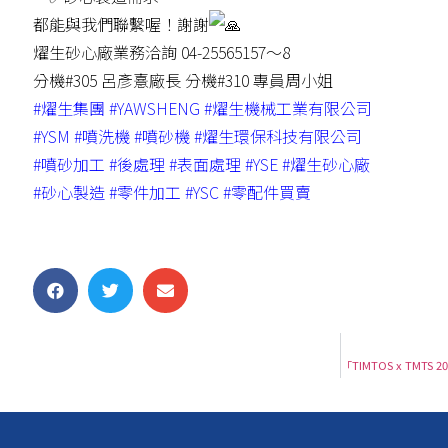
都能與我們聯繫喔！謝謝
燿生砂心廠業務洽詢 04-25565157～8
分機#305 呂彥憙廠長 分機#310 專員周小姐
#燿生集團
#YAWSHENG
#燿生機械工業有限公司
#YSM
#噴洗機
#噴砂機
#燿生環保科技有限公司
#噴砂加工
#後處理
#表面處理
#YSE
#燿生砂心廠
#砂心製造
#零件加工
#YSC
#零配件買賣