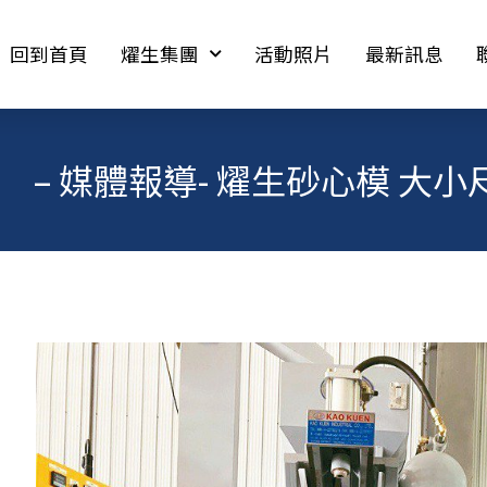
回到首頁
燿生集團
活動照片
最新訊息
– 媒體報導- 燿生砂心模 大