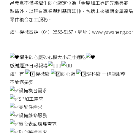
呂彥憙不僅將燿生砂心廠定位為「金屬加工界的先驅典範
製造外，以現有專業與利基再延伸，包括未來續朝金屬產品O
零件複合加工服務。
燿生機械電話（04）2556-5157，網址：www.yawsheng.co
燿生砂心廠砂心模大小尺寸通吃
感謝經濟日報報導
燿生有
機械廠
砂心廠
環科廠 一條龍服務
不論您是要
設備機台需求
SP加工需求
零配件需求
設備維修服務
後段表面處理需求
砂心製造需求