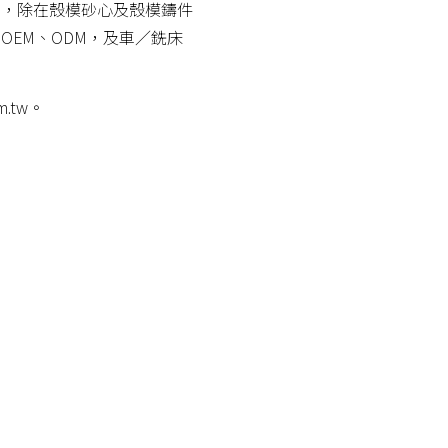
」，除在殼模砂心及殼模鑄件
EM、ODM，及車／銑床
m.tw。