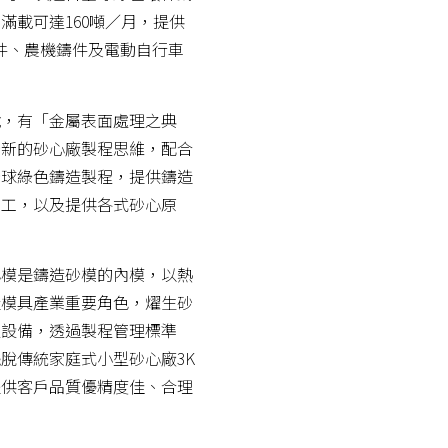
滿載可達160噸／月，提供
鑄件、農機鑄件及電動自行車
號，有「金屬表面處理之典
全新的砂心廠製程思維，配合
全球綠色鑄造製程，提供鑄造
加工，以及提供各式砂心原
心模是鑄造砂模的內模，以熱
造模具產業重要角色，燿生砂
程設備，透過製程管理標準
脫傳統家庭式小型砂心廠3K
提供客戶品質優精度佳、合理