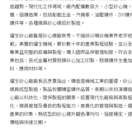
造趨勢，現代化工作場域，廠內配備數部大、小型砂心機，
鐵、鋁鑄造業，包括船舶五金、汽機車、油壓鑄件、DIY
鑄件等，各種模具砂心模設計製造。
燿生砂心廠雖是砂心模廠新秀，不過挾以噴砂機業界老字
範」美譽的燿生機械，累計數十年的產業製程經驗，並以
專業且完整的設備與製程，導入國際品保管理制度，符合
業包括：各式金屬材質殼模砂心加工印製、殼模鑄件生產
料、應用材料等。
燿生砂心廠廠長呂彥憙指出，鑄造是機械工業的基礎，砂
模具成型製造，製品攸關精密鑄件品質，長期以來扮演鑄
心廠以科技化、環保製程的願景，設置現代化廠房與高製
化、模具管理及優良的製程能力，差異化的管理與製造，擺
產業的印象，熱成型的砂心模外觀色澤均勻、強度穩定，
價格與快速交期。