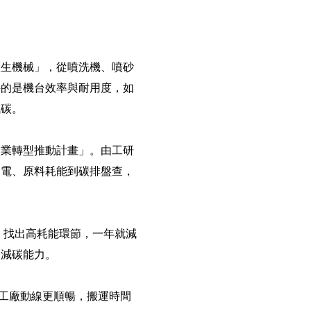
燿生機械」，從噴洗機、噴砂
拚的是機台效率與耐用度，如
減碳。
造業轉型推動計畫」。由工研
用電、原料耗能到碳排盤查，
盤查，找出高耗能環節，一年就減
的減碳能力。
），讓工廠動線更順暢，搬運時間