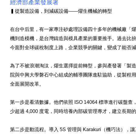
經濟部產業發展署
▍從製造設備，到減碳設備——燿生機械的轉型
​ ​ ​
在台中后里，有一家專注砂處理設備四十多年的機械廠「
機到造模機，是台灣鑄造與模具產業的重要推手。過去比
今面對全球碳稅制度上路，企業競爭的關鍵，變成了能否
​ ​ ​
為了不被浪潮淘汰，燿生選擇提前轉型，參與產發署「製
院與中興大學磐石中心組成的輔導團隊進駐協助，從製程
全面展開改革。
​ ​ ​
第一步是看清數據。他們依照 ISO 14064 標準進行碳
少超過 4,000 度電，同時培養內部碳管理專才，建立長期
​ ​ ​
第二步是動流程。導入 5S 管理與 Karakuri（機巧法