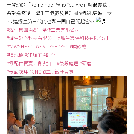
一開頭的「Remember Who You Are」就很震撼！
希望進修後，燿生三個廠及管理團隊都能更進一步
Ps 連燿生第三代的也聚一團自己開起會來
#燿生集團
#燿生機械工業有限公司
#燿生砂心科技有限公司
#燿生環保科技有限公司
#YAWSHENG
#YSM
#YSE
#YSC
#噴砂機
#噴洗機
#SP加工
#砂心
#零配件買賣
#噴砂加工
#後段處理
#研磨
#表面處理
#CNC加工
#鐵砂買賣