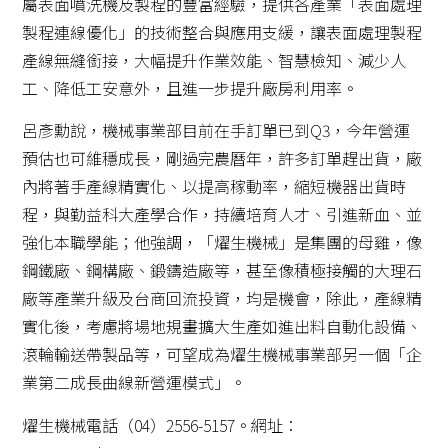
屬表面噴洗機及製程的豐富經驗，提供各產業「表面處理
製程連線優化」的技術整合與應用支緩，讓表面處理製程
產線無縫銜接，大幅提升作業效能、智慧檢知、減少人
工、降低工安意外，且進一步提升廠房利用率。
呂彥勳說，機械事業部目前在手訂單已到Q3，今年營運
預估也可維穩成長，剛過完農曆年，許多訂單趕出貨，廠
內將著手產線精實化、以提高稼動率，縮短機器出貨時
程，與勤益科大產學合作，持續培育人才、引進新血、並
強化本職學能；他強調，「燿生機械」是集團的母雞，像
鋼鐵廠、鋼構廠、鍛鑄造廠等，甚至像積極接觸的大理石
廠等產業升級及台商回流投資，均是機會，除此，產線精
實化後，考慮將場地規畫擴大生產如進出料自動化設備、
滾輪輸送帶製品等，可望成為燿生機械事業部另一個「企
業第二成長曲線新營運模式」。
燿生機械電話（04）2556-5157。網址：