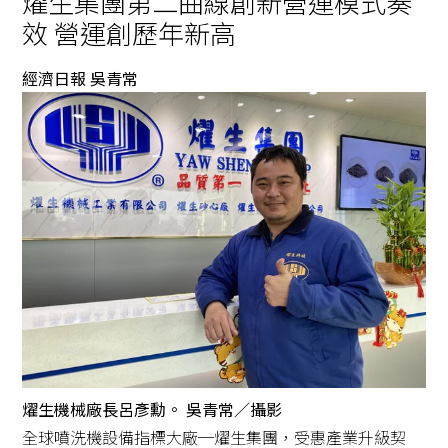
燿生集團第二曲線創新營運模式奏
效 營運創歷年新高
經濟日報 吳青常
燿生機械廠長呂彥勳。 吳青常／攝影
全球噴洗機設備指標大廠─燿生集團，受惠產業升級契