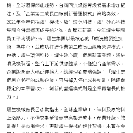
機、全球環保節能趨勢、台商回流設廠等設備需求增加挹
注，及「企業第二成長曲線創新營運模式」策略奏效，
2021年全年包括燿生機械、燿生環保科技、燿生砂心科技
集團合併營運再成長逾24%、創歷年新高，今年燿生集團
員工平均調薪3%。
燿生集團以最核心的「噴洗機製造技
術」為中心，並成功打造企業第二成長曲線新營運模式，
包括：燿生環保科技、燿生砂心廠二個創新事業體，鏈結
噴洗機製程、整合上下游供應體系，不僅迎合產業需求，
企業版圖更大幅延伸擴大，總經理劉慶瑞強調：「燿生是
個創立46年的成熟企業，容易掉入停止成長動能，除確保
穩定的本業營收外，創新的營運模式則是企業再增長的推
力。」
燿生機械廠長呂彥勳指出，全球產業缺工、缺料及原物料
上漲壓力，不僅交期延後更墊高製造成本，產業升級、效
能提升是市場需求，更新燿生機械的絕佳契機，本著在金