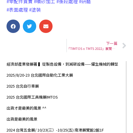
#零配件買賣
#噴砂加工
#後段處理
#研磨
#表面處理
#塗裝
下一篇
「TIMTOS x TMTS 2022」展覽地點：南港展覽館2館1F 攤位P1101
經濟部產業發展署 ▍從製造設備，到減碳設備——燿生機械的轉型
2025/8/20-23 台北國際自動化工業大展
2025 台北自行車展
2025 台北國際工具機展IMTOS
出貨才是最美的風景 ^^
出貨是最美的風景
2024 台灣五金展/ 10/23(三）-10/25(五) 南港展覽館2館1F