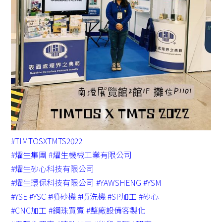
#TIMTOSXTMTS2022
#燿生集團
#燿生機械工業有限公司
#燿生砂心科技有限公司
#燿生環保科技有限公司
#YAWSHENG
#YSM
#YSE
#YSC
#噴砂機
#噴洗機
#SP加工
#砂心
#CNC加工
#鋼珠買賣
#整廠設備客製化