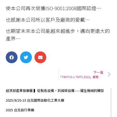
使本公司再次榮獲ISO-9001:2008國際認證…
也感謝本公司所以客戶及廠商的愛戴…
也期望未來本公司能越來越進步，邁向更遠大的
產界…
下一篇
「TIMTOS x TMTS 2022」展覽地點：南港展覽館2館1F 攤位P1101
經濟部產業發展署 ▍從製造設備，到減碳設備——燿生機械的轉型
2025/8/20-23 台北國際自動化工業大展
2025 台北自行車展