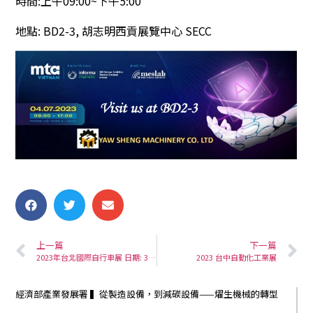
時間
:
上午
09:00~
下午
5:00
地點
: BD2-3,
胡志明西貢展覽中心
SECC
上一篇
下一篇
2023年台北國際自行車展 日期: 3/8~3/11, 2023
2023 台中自動化工業展
經濟部產業發展署 ▍從製造設備，到減碳設備——燿生機械的轉型