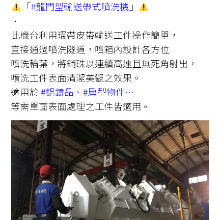
「
#龍門型輸送帶式噴洗機
」
·
此機台利用環帶皮帶輸送工件操作簡單，
直接通過噴洗隧道，噴箱內設計各方位
噴洗輪葉，將鋼珠以連續高速且無死角射出，
噴洗工件表面清潔美觀之效果。
適用於
#鋁鑄品
、
#扁型物件
⋯
等需單面表面處理之工件皆適用
。